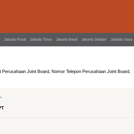
Jakarta Pusat
Jakarta Timur
Jakarta Barat
Jakarta Selatan
Jakarta Utara
t Perusahaan Joint Board, Nomor Telepon Perusahaan Joint Board,
T
PT