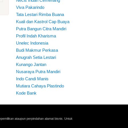
Necis Indah Cemerlang
Viva Pakarindo
Tata Lestari Rimba Buana
Kuali dan Kastrol Cap Buaya
Putra Bangun Citra Mandiri
Profil Indah Kharisma
Unelec Indonesia
Budi Makmur Perkasa
Anugrah Setia Lestari
Kunango Jantan
Nusaraya Putra Mandiri
Indo Candi Manis
Mutiara Cahaya Plastindo
Kode Bank
pemilikan ataupun perpindahan alamat bisnis. Untuk