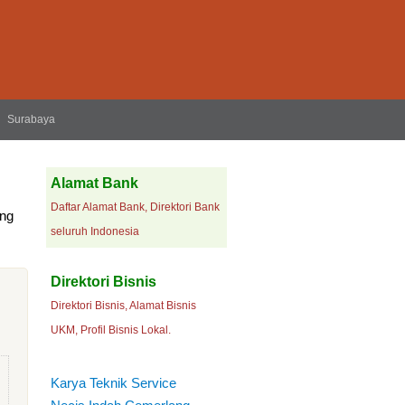
Surabaya
Alamat Bank
Daftar Alamat Bank, Direktori Bank
ong
seluruh Indonesia
Direktori Bisnis
Direktori Bisnis, Alamat Bisnis
UKM, Profil Bisnis Lokal.
Karya Teknik Service