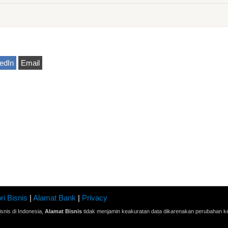
edIn
Email
ri Bisnis
|
Alamat Bank
|
Privacy
snis di Indonesia,
Alamat Bisnis
tidak menjamin keakuratan data dikarenakan perubahan ke