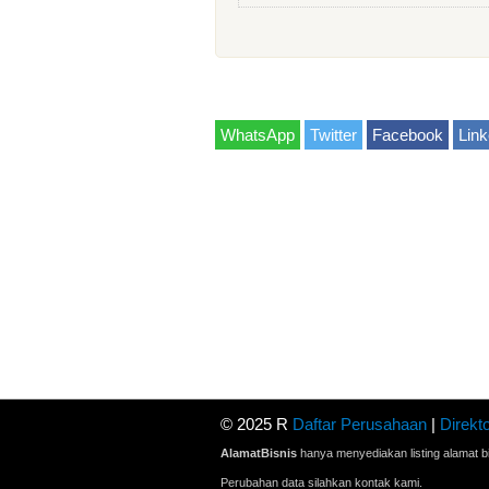
WhatsApp
Twitter
Facebook
Link
© 2025 R
Daftar Perusahaan
|
Direkto
AlamatBisnis
hanya menyediakan listing alamat bi
Perubahan data silahkan kontak kami.