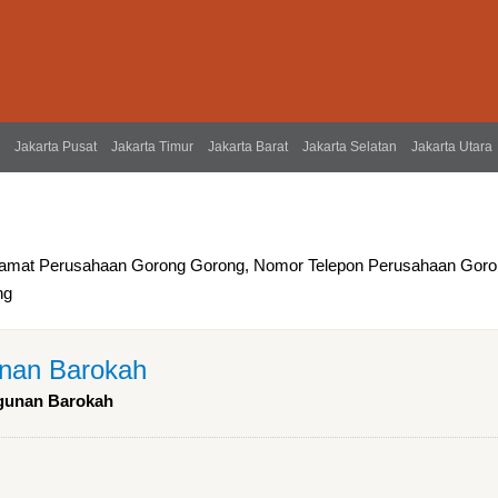
Jakarta Pusat
Jakarta Timur
Jakarta Barat
Jakarta Selatan
Jakarta Utara
lamat Perusahaan Gorong Gorong, Nomor Telepon Perusahaan Gor
ng
unan Barokah
ngunan Barokah