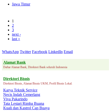
Jawa Timur
1
2
3
next ›
last »
WhatsApp
Twitter
Facebook
LinkedIn
Email
Alamat Bank
Daftar Alamat Bank, Direktori Bank seluruh Indonesia
Direktori Bisnis
Direktori Bisnis, Alamat Bisnis UKM, Profil Bisnis Lokal.
Karya Teknik Service
Necis Indah Cemerlang
Viva Pakarindo
Tata Lestari Rimba Buana
Kuali dan Kastrol Cap Buaya