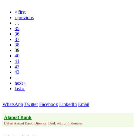
« first
‹ previous
…
35
36
37
38
39
40
41
42
43
…
next ›
last »
WhatsApp
Twitter
Facebook
LinkedIn
Email
Alamat Bank
Daftar Alamat Bank, Direktori Bank seluruh Indonesia