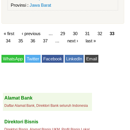
Provinsi :
Jawa Barat
« first
‹ previous
…
29
30
31
32
33
34
35
36
37
…
next ›
last »
WhatsApp
Twitter
Facebook
LinkedIn
Email
Alamat Bank
Daftar Alamat Bank, Direktori Bank seluruh Indonesia
Direktori Bisnis
Direktori Bisnis, Alamat Bisnis UKM, Profil Bisnis Lokal.