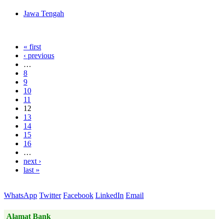
Jawa Tengah
« first
‹ previous
…
8
9
10
11
12
13
14
15
16
…
next ›
last »
WhatsApp
Twitter
Facebook
LinkedIn
Email
Alamat Bank