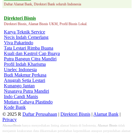
Daftar Alamat Bank, Direktori Bank seluruh Indonesia
Direktori Bisnis
Direktori Bisnis, Alamat Bisnis UKM, Profil Bisnis Lokal.
Karya Teknik Service
Necis Indah Cemerlang
Viva Pakarindo
Tata Lestari Rimba Buana
Kuali dan Kastrol Cap Buaya
Putra Bangun Citra Mandiri
Profil Indah Kharisma
Unelec Indonesia
Budi Makmur Perkasa
Anugrah Setia Lestari
Kunango Jantan
Nusaraya Putra Mandiri
Indo Candi Manis
Mutiara Cahaya Plastindo
Kode Bank
© 2025 R
Daftar Perusahaan
|
Direktori Bisnis
|
Alamat Bank
|
Privacy
AlamatBisnis
hanya menyediakan listing alamat bisnis di Indonesia,
Alamat Bisnis
tidak
menjamin keakuratan data dikarenakan perubahan kepemilikan ataupun perpindahan alamat