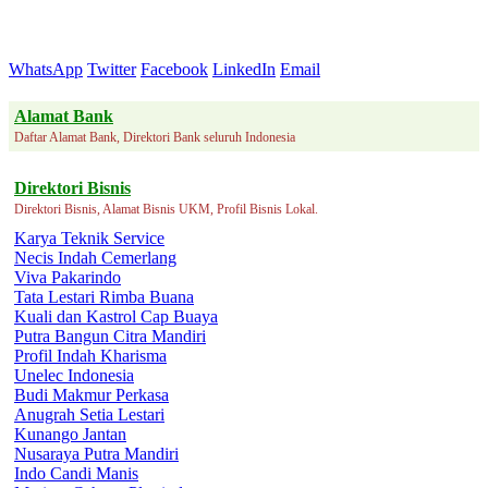
WhatsApp
Twitter
Facebook
LinkedIn
Email
Alamat Bank
Daftar Alamat Bank, Direktori Bank seluruh Indonesia
Direktori Bisnis
Direktori Bisnis, Alamat Bisnis UKM, Profil Bisnis Lokal.
Karya Teknik Service
Necis Indah Cemerlang
Viva Pakarindo
Tata Lestari Rimba Buana
Kuali dan Kastrol Cap Buaya
Putra Bangun Citra Mandiri
Profil Indah Kharisma
Unelec Indonesia
Budi Makmur Perkasa
Anugrah Setia Lestari
Kunango Jantan
Nusaraya Putra Mandiri
Indo Candi Manis