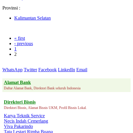
Provinsi :
Kalimantan Selatan
« first
‹ previous
1
2
WhatsApp
Twitter
Facebook
LinkedIn
Email
Alamat Bank
Daftar Alamat Bank, Direktori Bank seluruh Indonesia
Direktori Bisnis
Direktori Bisnis, Alamat Bisnis UKM, Profil Bisnis Lokal.
Karya Teknik Service
Necis Indah Cemerlang
Viva Pakarindo
Tata Lestari Rimba Buana