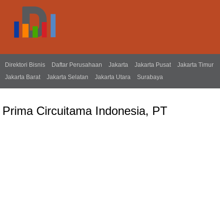
Direktori Bisnis
Daftar Perusahaan
Jakarta
Jakarta Pusat
Jakarta Timur
Jakarta Barat
Jakarta Selatan
Jakarta Utara
Surabaya
Prima Circuitama Indonesia, PT