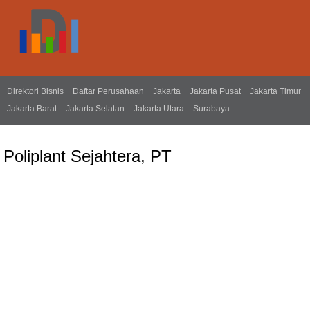
Direktori Bisnis
Daftar Perusahaan
Jakarta
Jakarta Pusat
Jakarta Timur
Jakarta Barat
Jakarta Selatan
Jakarta Utara
Surabaya
Poliplant Sejahtera, PT