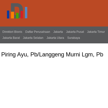
Direktori Bisnis
Daftar Perusahaan
Jakarta
Jakarta Pusat
Jakarta Timur
Jakarta Barat
Jakarta Selatan
Jakarta Utara
Surabaya
Piring Ayu, Pb/Langgeng Murni Lgm, Pb