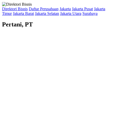
Direktori Bisnis
Daftar Perusahaan
Jakarta
Jakarta Pusat
Jakarta
Timur
Jakarta Barat
Jakarta Selatan
Jakarta Utara
Surabaya
Pertani, PT