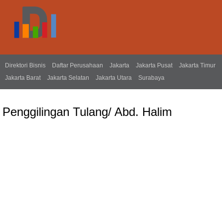
Direktori Bisnis
Daftar Perusahaan
Jakarta
Jakarta Pusat
Jakarta Timur
Jakarta Barat
Jakarta Selatan
Jakarta Utara
Surabaya
Penggilingan Tulang/ Abd. Halim