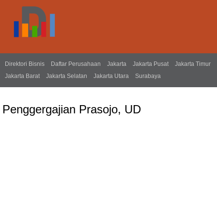
Direktori Bisnis
Daftar Perusahaan
Jakarta
Jakarta Pusat
Jakarta Timur
Jakarta Barat
Jakarta Selatan
Jakarta Utara
Surabaya
Penggergajian Prasojo, UD