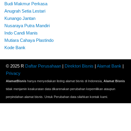
Budi Makmur Perkasa
Anugrah Setia Lestari
Kunango Jantan
Nusaraya Putra Mandiri
Indo Candi Manis
Mutiara Cahaya Plastindo
Kode Bank
© 2025 R
Daftar Perusahaan
|
Direktori Bisnis
|
Alamat Bank
|
Privacy
AlamatBisnis
hanya menyediakan listing alamat bisnis di Indonesia,
Alamat Bisnis
tidak menjamin keakuratan data dikarenakan perubahan kepemilikan ataupun
perpindahan alamat bisnis. Untuk Perubahan data silahkan kontak kami.