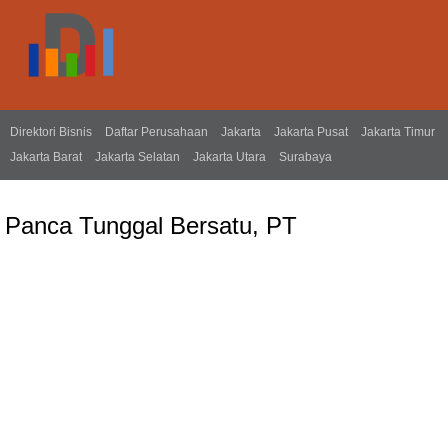
Direktori Bisnis
Daftar Perusahaan
Jakarta
Jakarta Pusat
Jakarta Timur
Jakarta Barat
Jakarta Selatan
Jakarta Utara
Surabaya
Panca Tunggal Bersatu, PT