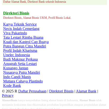
Daftar Alamat Bank, Direktori Bank seluruh Indonesia
Direktori Bisnis
Direktori Bisnis, Alamat Bisnis UKM, Profil Bisnis Lokal.
Karya Teknik Service
Necis Indah Cemerlang
Viva Pakarindo
Tata Lestari Rimba Buana
Kuali dan Kastrol Cap Buaya
Putra Bangun Citra Mandiri
Profil Indah Kharisma
Unelec Indonesia
Budi Makmur Perkasa
Anugrah Setia Lestari
Kunango Jantan
Nusaraya Putra Mandiri
Indo Candi Manis
Mutiara Cahaya Plastindo
Kode Bank
© 2025 R
Daftar Perusahaan
|
Direktori Bisnis
|
Alamat Bank
|
Privacy
AlamatBisnis
hanya menyediakan listing alamat bisnis di Indonesia,
Alamat Bisnis
tidak
menjamin keakuratan data dikarenakan perubahan kepemilikan ataupun perpindahan alamat
bisnis. Untuk Perubahan data silahkan kontak kami.