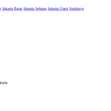
r
Jakarta Barat
Jakarta Selatan
Jakarta Utara
Surabaya
karta