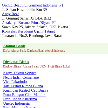
Orchid Beautiful Garment Indonesia, PT
Jl. Sultan Hasanuddin Km 39
Andy Reza
Jl. Gunung Sahari Xi Blok B/32
Astakarya Busana Prima/Biyan, PT
Sawo Kav 25, Jakarta Selatan, DKI Jakarta
Konveksi Kerudung Ujang Tatang
Jl.narawita No.2, Bandung, Jawa Barat
Alamat Bank
Daftar Alamat Bank, Direktori Bank seluruh Indonesia
Direktori Bisnis
Direktori Bisnis, Alamat Bisnis UKM, Profil Bisnis Lokal.
Karya Teknik Service
Necis Indah Cemerlang
Viva Pakarindo
Tata Lestari Rimba Buana
Kuali dan Kastrol Cap Buaya
Putra Bangun Citra Mandiri
Profil Indah Kharisma
Unelec Indonesia
Budi Makmur Perkasa