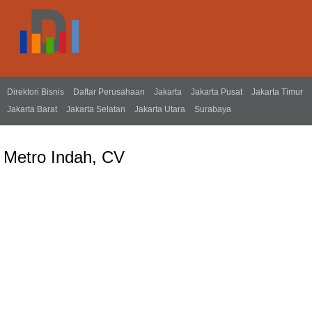
Direktori Bisnis
Daftar Perusahaan
Jakarta
Jakarta Pusat
Jakarta Timur
Jakarta Barat
Jakarta Selatan
Jakarta Utara
Surabaya
Metro Indah, CV