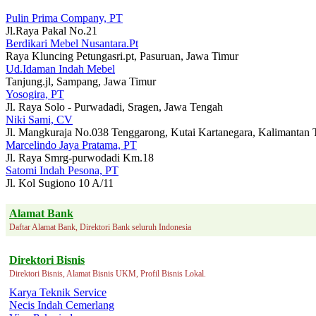
Pulin Prima Company, PT
Jl.Raya Pakal No.21
Berdikari Mebel Nusantara.Pt
Raya Kluncing Petungasri.pt, Pasuruan, Jawa Timur
Ud.Idaman Indah Mebel
Tanjung.jl, Sampang, Jawa Timur
Yosogira, PT
Jl. Raya Solo - Purwadadi, Sragen, Jawa Tengah
Niki Sami, CV
Jl. Mangkuraja No.038 Tenggarong, Kutai Kartanegara, Kalimantan 
Marcelindo Jaya Pratama, PT
Jl. Raya Smrg-purwodadi Km.18
Satomi Indah Pesona, PT
Jl. Kol Sugiono 10 A/11
Alamat Bank
Daftar Alamat Bank, Direktori Bank seluruh Indonesia
Direktori Bisnis
Direktori Bisnis, Alamat Bisnis UKM, Profil Bisnis Lokal.
Karya Teknik Service
Necis Indah Cemerlang