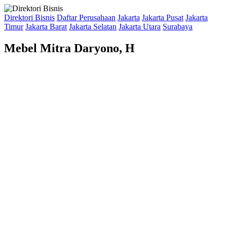
Direktori Bisnis
Daftar Perusahaan
Jakarta
Jakarta Pusat
Jakarta
Timur
Jakarta Barat
Jakarta Selatan
Jakarta Utara
Surabaya
Mebel Mitra Daryono, H