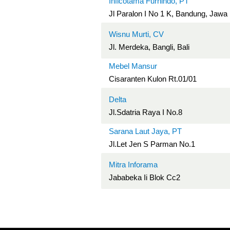
Inficotama Furnindo, PT
Jl Paralon I No 1 K, Bandung, Jawa
Wisnu Murti, CV
Jl. Merdeka, Bangli, Bali
Mebel Mansur
Cisaranten Kulon Rt.01/01
Delta
Jl.Sdatria Raya I No.8
Sarana Laut Jaya, PT
Jl.Let Jen S Parman No.1
Mitra Inforama
Jababeka Ii Blok Cc2