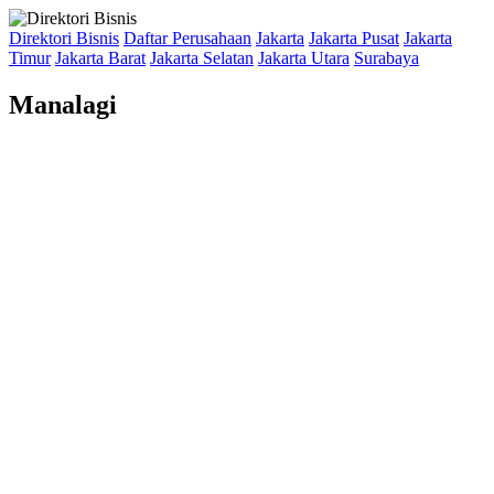
Direktori Bisnis
Daftar Perusahaan
Jakarta
Jakarta Pusat
Jakarta
Timur
Jakarta Barat
Jakarta Selatan
Jakarta Utara
Surabaya
Manalagi