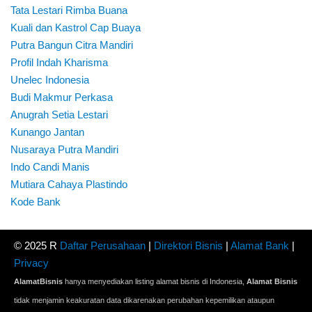
Tata Lestari Rimba Buana
Kuali dan Kastrol Cap Buaya
Putra Bangun Citra Mandiri
Profil Indah Kharisma
Unelec Indonesia
Budi Makmur Perkasa
Anugrah Setia Lestari
Kunango Jantan
Nusaraya Putra Mandiri
Indo Candi Manis
Mutiara Cahaya Plastindo
Kode Bank
© 2025 R
Daftar Perusahaan
|
Direktori Bisnis
|
Alamat Bank
|
Privacy
AlamatBisnis
hanya menyediakan listing alamat bisnis di Indonesia,
Alamat Bisnis
tidak menjamin keakuratan data dikarenakan perubahan kepemilikan ataupun