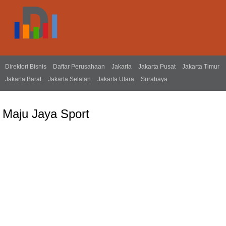
Direktori Bisnis
Daftar Perusahaan
Jakarta
Jakarta Pusat
Jakarta Timur
Jakarta Barat
Jakarta Selatan
Jakarta Utara
Surabaya
Maju Jaya Sport