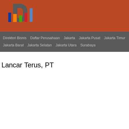
Direktori Bisnis
Daftar Perusahaan
Jakarta
Jakarta Pusat
Jakarta Timur
Jakarta Barat
Jakarta Selatan
Jakarta Utara
Surabaya
Lancar Terus, PT