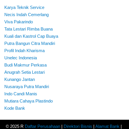
Karya Teknik Service
Necis Indah Cemerlang
Viva Pakarindo
Tata Lestari Rimba Buana
Kuali dan Kastrol Cap Buaya
Putra Bangun Citra Mandiri
Profil Indah Kharisma
Unelec Indonesia
Budi Makmur Perkasa
Anugrah Setia Lestari
Kunango Jantan
Nusaraya Putra Mandiri
Indo Candi Manis
Mutiara Cahaya Plastindo
Kode Bank
© 2025 R
Daftar Perusahaan
|
Direktori Bisnis
|
Alamat Bank
|