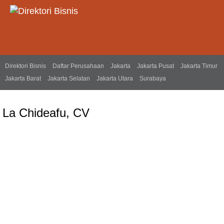
Direktori Bisnis
Daftar Perusahaan
Jakarta
Jakarta Pusat
Jakarta Timur
Jakarta Barat
Jakarta Selatan
Jakarta Utara
Surabaya
La Chideafu, CV