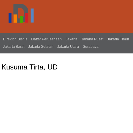
Direktori Bisnis
Daftar Perusahaan
Jakarta
Jakarta Pusat
Jakarta Timur
Jakarta Barat
Jakarta Selatan
Jakarta Utara
Surabaya
Kusuma Tirta, UD