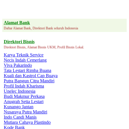
Alamat Bank
Daftar Alamat Bank, Direktori Bank seluruh Indonesia
Direktori Bisnis
Direktori Bisnis, Alamat Bisnis UKM, Profil Bisnis Lokal.
Karya Teknik Service
Necis Indah Cemerlang
Viva Pakarindo
Tata Lestari Rimba Buana
Kuali dan Kastrol Cap Buaya
Putra Bangun Citra Mandiri
Profil Indah Kharisma
Unelec Indonesia
Budi Makmur Perkasa
Anugrah Setia Lestari
Kunango Jantan
Nusaraya Putra Mandiri
Indo Candi Manis
Mutiara Cahaya Plastindo
Kode Bank