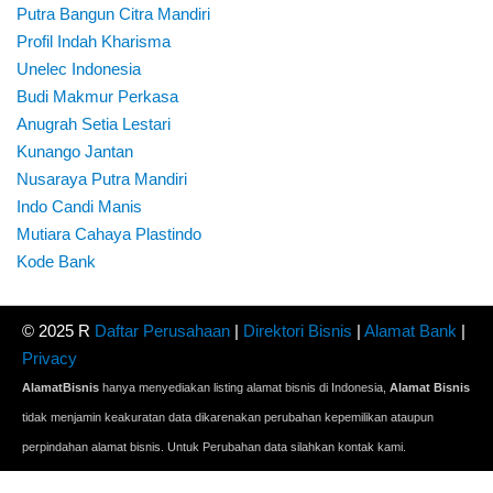
Putra Bangun Citra Mandiri
Profil Indah Kharisma
Unelec Indonesia
Budi Makmur Perkasa
Anugrah Setia Lestari
Kunango Jantan
Nusaraya Putra Mandiri
Indo Candi Manis
Mutiara Cahaya Plastindo
Kode Bank
© 2025 R
Daftar Perusahaan
|
Direktori Bisnis
|
Alamat Bank
|
Privacy
AlamatBisnis
hanya menyediakan listing alamat bisnis di Indonesia,
Alamat Bisnis
tidak menjamin keakuratan data dikarenakan perubahan kepemilikan ataupun
perpindahan alamat bisnis. Untuk Perubahan data silahkan kontak kami.