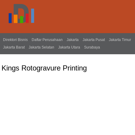
Direktori Bisnis
Daftar Perusahaan
Jakarta
Jakarta Pusat
Jakarta Timur
Jakarta Barat
Jakarta Selatan
Jakarta Utara
Surabaya
Kings Rotogravure Printing