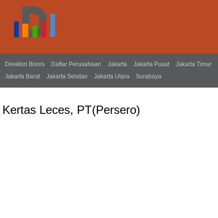
Direktori Bisnis
Daftar Perusahaan
Jakarta
Jakarta Pusat
Jakarta Timur
Jakarta Barat
Jakarta Selatan
Jakarta Utara
Surabaya
Kertas Leces, PT(Persero)