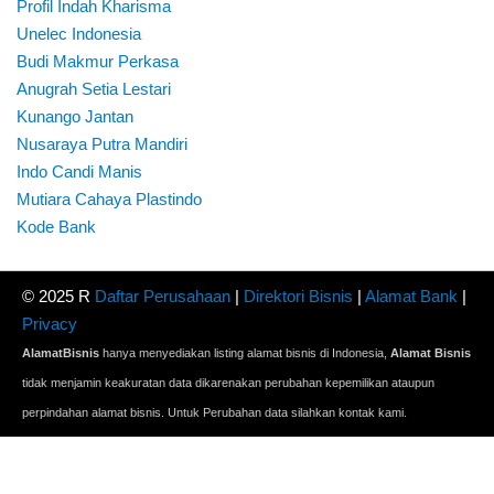
Profil Indah Kharisma
Unelec Indonesia
Budi Makmur Perkasa
Anugrah Setia Lestari
Kunango Jantan
Nusaraya Putra Mandiri
Indo Candi Manis
Mutiara Cahaya Plastindo
Kode Bank
© 2025 R
Daftar Perusahaan
|
Direktori Bisnis
|
Alamat Bank
|
Privacy
AlamatBisnis
hanya menyediakan listing alamat bisnis di Indonesia,
Alamat Bisnis
tidak menjamin keakuratan data dikarenakan perubahan kepemilikan ataupun
perpindahan alamat bisnis. Untuk Perubahan data silahkan kontak kami.