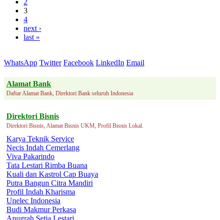
2
3
4
next ›
last »
WhatsApp
Twitter
Facebook
LinkedIn
Email
Alamat Bank
Daftar Alamat Bank, Direktori Bank seluruh Indonesia
Direktori Bisnis
Direktori Bisnis, Alamat Bisnis UKM, Profil Bisnis Lokal.
Karya Teknik Service
Necis Indah Cemerlang
Viva Pakarindo
Tata Lestari Rimba Buana
Kuali dan Kastrol Cap Buaya
Putra Bangun Citra Mandiri
Profil Indah Kharisma
Unelec Indonesia
Budi Makmur Perkasa
Anugrah Setia Lestari