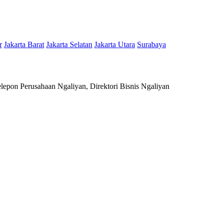
r
Jakarta Barat
Jakarta Selatan
Jakarta Utara
Surabaya
epon Perusahaan Ngaliyan, Direktori Bisnis Ngaliyan