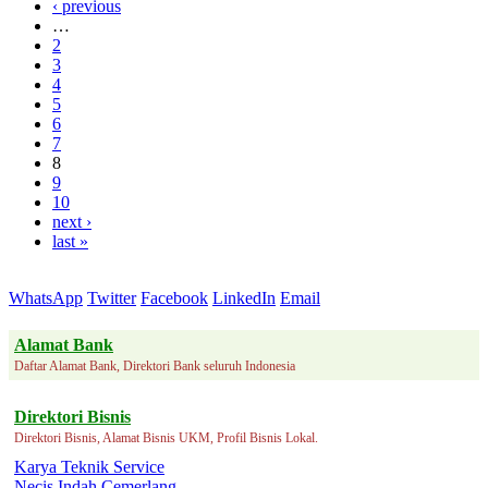
‹ previous
…
2
3
4
5
6
7
8
9
10
next ›
last »
WhatsApp
Twitter
Facebook
LinkedIn
Email
Alamat Bank
Daftar Alamat Bank, Direktori Bank seluruh Indonesia
Direktori Bisnis
Direktori Bisnis, Alamat Bisnis UKM, Profil Bisnis Lokal.
Karya Teknik Service
Necis Indah Cemerlang