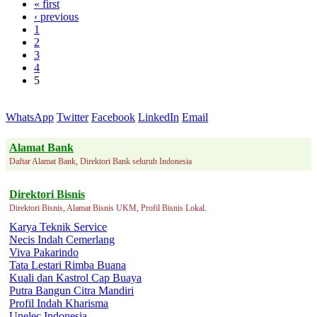
« first
‹ previous
1
2
3
4
5
WhatsApp
Twitter
Facebook
LinkedIn
Email
Alamat Bank
Daftar Alamat Bank, Direktori Bank seluruh Indonesia
Direktori Bisnis
Direktori Bisnis, Alamat Bisnis UKM, Profil Bisnis Lokal.
Karya Teknik Service
Necis Indah Cemerlang
Viva Pakarindo
Tata Lestari Rimba Buana
Kuali dan Kastrol Cap Buaya
Putra Bangun Citra Mandiri
Profil Indah Kharisma
Unelec Indonesia