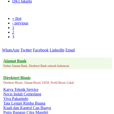
DKI Jakarta
« first
‹ previous
1
2
3
WhatsApp
Twitter
Facebook
LinkedIn
Email
Alamat Bank
Daftar Alamat Bank, Direktori Bank seluruh Indonesia
Direktori Bisnis
Direktori Bisnis, Alamat Bisnis UKM, Profil Bisnis Lokal.
Karya Teknik Service
Necis Indah Cemerlang
Viva Pakarindo
Tata Lestari Rimba Buana
Kuali dan Kastrol Cap Buaya
Putra Bangun Citra Mandiri