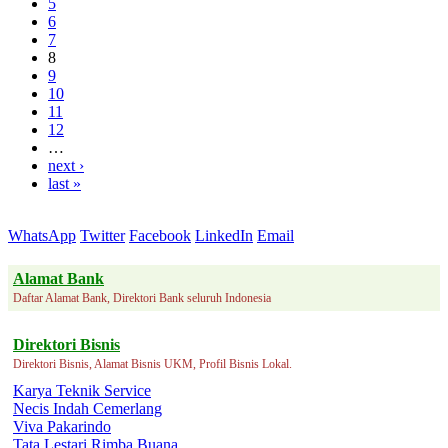
5
6
7
8
9
10
11
12
…
next ›
last »
WhatsApp
Twitter
Facebook
LinkedIn
Email
Alamat Bank
Daftar Alamat Bank, Direktori Bank seluruh Indonesia
Direktori Bisnis
Direktori Bisnis, Alamat Bisnis UKM, Profil Bisnis Lokal.
Karya Teknik Service
Necis Indah Cemerlang
Viva Pakarindo
Tata Lestari Rimba Buana