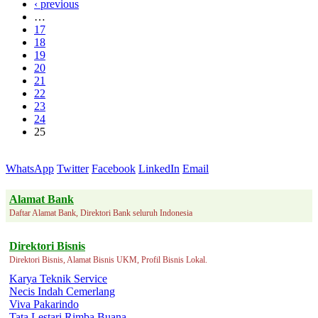
‹ previous
…
17
18
19
20
21
22
23
24
25
WhatsApp
Twitter
Facebook
LinkedIn
Email
Alamat Bank
Daftar Alamat Bank, Direktori Bank seluruh Indonesia
Direktori Bisnis
Direktori Bisnis, Alamat Bisnis UKM, Profil Bisnis Lokal.
Karya Teknik Service
Necis Indah Cemerlang
Viva Pakarindo
Tata Lestari Rimba Buana