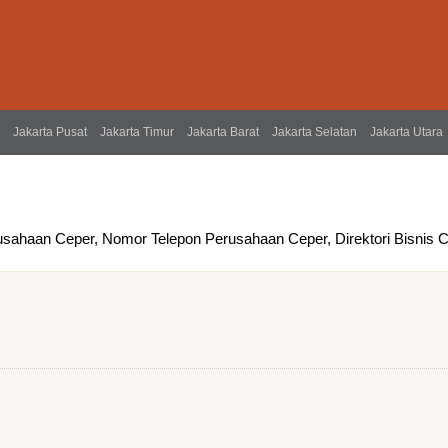
Jakarta Pusat
Jakarta Timur
Jakarta Barat
Jakarta Selatan
Jakarta Utara
usahaan Ceper, Nomor Telepon Perusahaan Ceper, Direktori Bisnis 