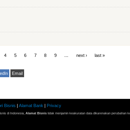
4
5
6
7
8
9
…
next ›
last »
edIn
Email
ri Bisnis
|
Alamat Bank
|
Privacy
snis di Indonesia,
Alamat Bisnis
tidak menjamin keakuratan data dikarenakan perubahan ke