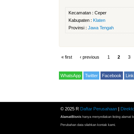
Kecamatan :
Ceper
Kabupaten :
Klaten
Provinsi :
Jawa Tengah
« first
‹ previous
1
2
3
WhatsApp
Twitter
Facebook
Link
© 2025 R
Daftar Perusahaan
|
Direkto
AlamatBisnis
hanya menyediakan listing alamat bi
Perubahan data silahkan kontak kami.