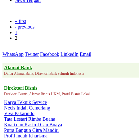
Jawa Tengah
« first
‹ previous
1
2
WhatsApp
Twitter
Facebook
LinkedIn
Email
Alamat Bank
Daftar Alamat Bank, Direktori Bank seluruh Indonesia
Direktori Bisnis
Direktori Bisnis, Alamat Bisnis UKM, Profil Bisnis Lokal.
Karya Teknik Service
Necis Indah Cemerlang
Viva Pakarindo
Tata Lestari Rimba Buana
Kuali dan Kastrol Cap Buaya
Putra Bangun Citra Mandiri
Profil Indah Kharisma