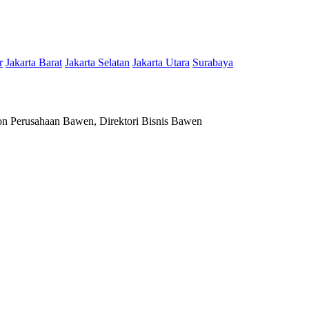
r
Jakarta Barat
Jakarta Selatan
Jakarta Utara
Surabaya
n Perusahaan Bawen, Direktori Bisnis Bawen