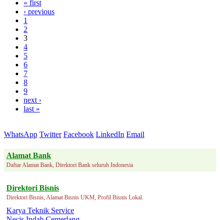
« first
‹ previous
1
2
3
4
5
6
7
8
9
next ›
last »
WhatsApp
Twitter
Facebook
LinkedIn
Email
Alamat Bank
Daftar Alamat Bank, Direktori Bank seluruh Indonesia
Direktori Bisnis
Direktori Bisnis, Alamat Bisnis UKM, Profil Bisnis Lokal.
Karya Teknik Service
Necis Indah Cemerlang