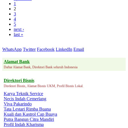
1
2
3
4
5
next ›
last »
WhatsApp
Twitter
Facebook
LinkedIn
Email
Alamat Bank
Daftar Alamat Bank, Direktori Bank seluruh Indonesia
Direktori Bisnis
Direktori Bisnis, Alamat Bisnis UKM, Profil Bisnis Lokal.
Karya Teknik Service
Necis Indah Cemerlang
Viva Pakarindo
Tata Lestari Rimba Buana
Kuali dan Kastrol Cap Buaya
Putra Bangun Citra Mandiri
Profil Indah Kharisma