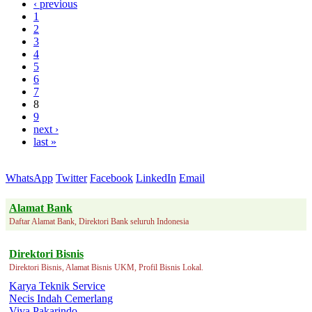
‹ previous
1
2
3
4
5
6
7
8
9
next ›
last »
WhatsApp
Twitter
Facebook
LinkedIn
Email
Alamat Bank
Daftar Alamat Bank, Direktori Bank seluruh Indonesia
Direktori Bisnis
Direktori Bisnis, Alamat Bisnis UKM, Profil Bisnis Lokal.
Karya Teknik Service
Necis Indah Cemerlang
Viva Pakarindo