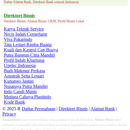
Daftar Alamat Bank, Direktori Bank seluruh Indonesia
Direktori Bisnis
Direktori Bisnis, Alamat Bisnis UKM, Profil Bisnis Lokal.
Karya Teknik Service
Necis Indah Cemerlang
Viva Pakarindo
Tata Lestari Rimba Buana
Kuali dan Kastrol Cap Buaya
Putra Bangun Citra Mandiri
Profil Indah Kharisma
Unelec Indonesia
Budi Makmur Perkasa
Anugrah Setia Lestari
Kunango Jantan
Nusaraya Putra Mandiri
Indo Candi Manis
Mutiara Cahaya Plastindo
Kode Bank
© 2025 R
Daftar Perusahaan
|
Direktori Bisnis
|
Alamat Bank
|
Privacy
AlamatBisnis
hanya menyediakan listing alamat bisnis di Indonesia,
Alamat Bisnis
tidak
menjamin keakuratan data dikarenakan perubahan kepemilikan ataupun perpindahan alamat
bisnis. Untuk Perubahan data silahkan kontak kami.