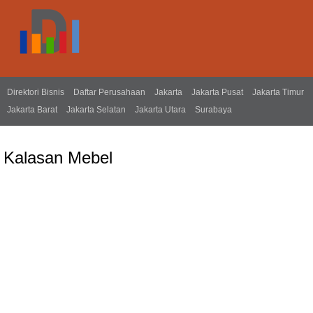
Direktori Bisnis
Daftar Perusahaan
Jakarta
Jakarta Pusat
Jakarta Timur
Jakarta Barat
Jakarta Selatan
Jakarta Utara
Surabaya
Kalasan Mebel