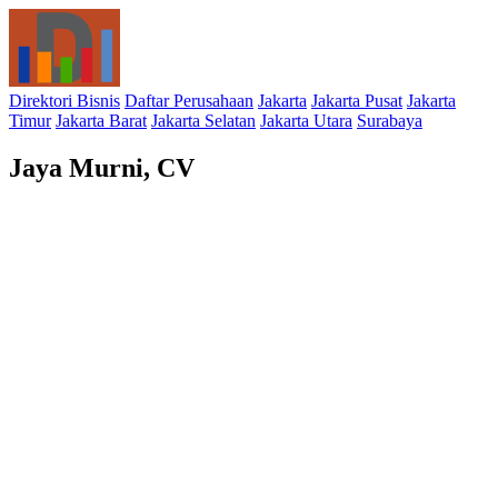
Direktori Bisnis
Daftar Perusahaan
Jakarta
Jakarta Pusat
Jakarta
Timur
Jakarta Barat
Jakarta Selatan
Jakarta Utara
Surabaya
Jaya Murni, CV