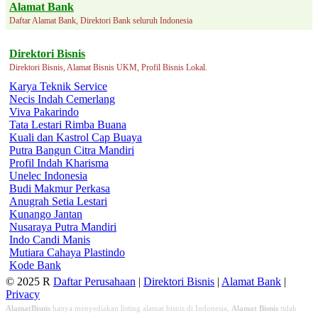
Alamat Bank
Daftar Alamat Bank, Direktori Bank seluruh Indonesia
Direktori Bisnis
Direktori Bisnis, Alamat Bisnis UKM, Profil Bisnis Lokal.
Karya Teknik Service
Necis Indah Cemerlang
Viva Pakarindo
Tata Lestari Rimba Buana
Kuali dan Kastrol Cap Buaya
Putra Bangun Citra Mandiri
Profil Indah Kharisma
Unelec Indonesia
Budi Makmur Perkasa
Anugrah Setia Lestari
Kunango Jantan
Nusaraya Putra Mandiri
Indo Candi Manis
Mutiara Cahaya Plastindo
Kode Bank
© 2025 R
Daftar Perusahaan
|
Direktori Bisnis
|
Alamat Bank
|
Privacy
AlamatBisnis
hanya menyediakan listing alamat bisnis di Indonesia,
Alamat Bisnis
tidak