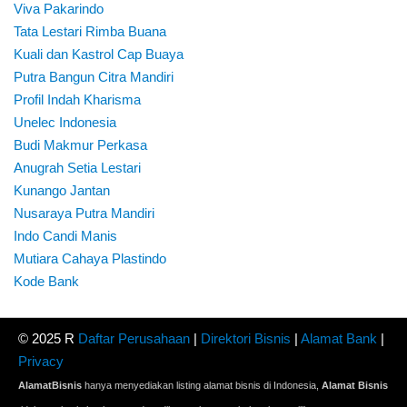
Viva Pakarindo
Tata Lestari Rimba Buana
Kuali dan Kastrol Cap Buaya
Putra Bangun Citra Mandiri
Profil Indah Kharisma
Unelec Indonesia
Budi Makmur Perkasa
Anugrah Setia Lestari
Kunango Jantan
Nusaraya Putra Mandiri
Indo Candi Manis
Mutiara Cahaya Plastindo
Kode Bank
© 2025 R
Daftar Perusahaan
|
Direktori Bisnis
|
Alamat Bank
|
Privacy
AlamatBisnis
hanya menyediakan listing alamat bisnis di Indonesia,
Alamat Bisnis