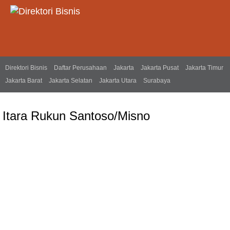
Direktori Bisnis
Daftar Perusahaan
Jakarta
Jakarta Pusat
Jakarta Timur
Jakarta Barat
Jakarta Selatan
Jakarta Utara
Surabaya
Itara Rukun Santoso/Misno