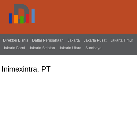
Direktori Bisnis
Daftar Perusahaan
Jakarta
Jakarta Pusat
Jakarta Timur
Jakarta Barat
Jakarta Selatan
Jakarta Utara
Surabaya
Inimexintra, PT