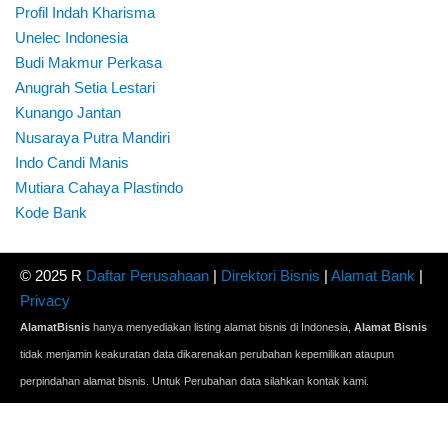
Profil Indah Kharisma
Unelec Indonesia
Budi Makmur Perkasa
Anugrah Setia Lestari
Kunango Jantan
Nusaraya Putra Mandiri
Indo Candi Manis
Mutiara Cahaya Plastindo
Kode Bank
© 2025 R
Daftar Perusahaan
|
Direktori Bisnis
|
Alamat Bank
|
Privacy
AlamatBisnis
hanya menyediakan listing alamat bisnis di Indonesia,
Alamat Bisnis
tidak menjamin keakuratan data dikarenakan perubahan kepemilikan ataupun
perpindahan alamat bisnis. Untuk Perubahan data silahkan kontak kami.