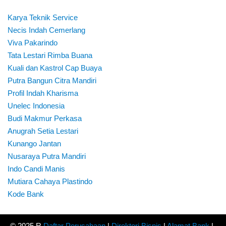
Karya Teknik Service
Necis Indah Cemerlang
Viva Pakarindo
Tata Lestari Rimba Buana
Kuali dan Kastrol Cap Buaya
Putra Bangun Citra Mandiri
Profil Indah Kharisma
Unelec Indonesia
Budi Makmur Perkasa
Anugrah Setia Lestari
Kunango Jantan
Nusaraya Putra Mandiri
Indo Candi Manis
Mutiara Cahaya Plastindo
Kode Bank
© 2025 R
Daftar Perusahaan
|
Direktori Bisnis
|
Alamat Bank
|