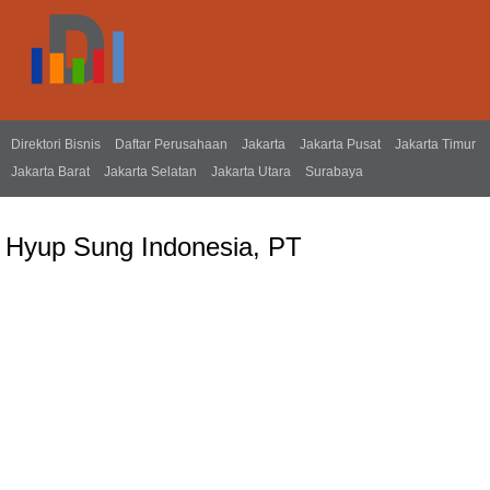
Direktori Bisnis
Daftar Perusahaan
Jakarta
Jakarta Pusat
Jakarta Timur
Jakarta Barat
Jakarta Selatan
Jakarta Utara
Surabaya
Hyup Sung Indonesia, PT